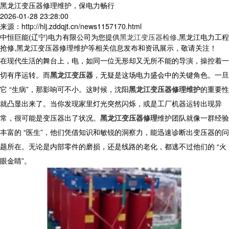
黑龙江变压器修理维护，保电力畅行
2026-01-28 23:28:00
来源：http://hlj.zddqjt.cn/news1157170.html
中恒巨能(辽宁)电力有限公司为您提供
黑龙江变压器检修
,黑龙江电力工程
抢修,黑龙江变压器修理维护等相关信息发布和资讯展示，敬请关注！
在现代生活的舞台上，电，如同一位无形却又无所不能的导演，操控着一
切有序运转。而
黑龙江变压器
，无疑是这场电力盛会中的关键角色。一旦
它 “生病”，那影响可不小。这时候，沈阳
黑龙江变压器修理维护
的重要性
就凸显出来了。当你发现家里灯光突然闪烁，或是工厂机器运转出现异
常，很可能是变压器出了状况。
黑龙江变压器修理
维护团队就像一群经验
丰富的 “医生”，他们凭借知识和敏锐的洞察力，能迅速诊断出变压器的问
题所在。无论是内部零件的磨损，还是线路的老化，都逃不过他们的 “火
眼金睛”。