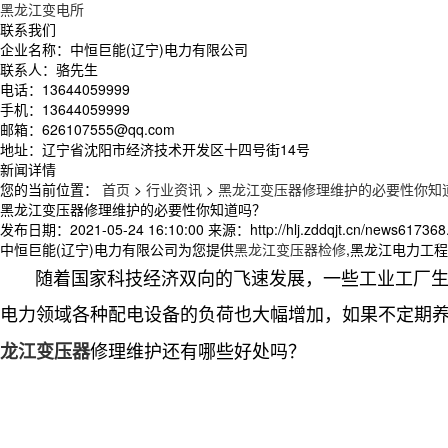
黑龙江变电所
联系我们
企业名称：中恒巨能(辽宁)电力有限公司
联系人：骆先生
电话：13644059999
手机：13644059999
邮箱：626107555@qq.com
地址：辽宁省沈阳市经济技术开发区十四号街14号
新闻详情
您的当前位置：
首页
>
行业资讯
>
黑龙江变压器修理维护的必要性你知
黑龙江变压器修理维护的必要性你知道吗？
发布日期：
2021-05-24 16:10:00
来源：
http://hlj.zddqjt.cn/news617368
中恒巨能(辽宁)电力有限公司为您提供
黑龙江变压器检修
,黑龙江电力工
随着国家科技经济双向的飞速发展，一些工业工厂生产
电力领域各种配电设备的负荷也大幅增加，如果不定期
修理维护还有哪些好处吗？
龙江变压器