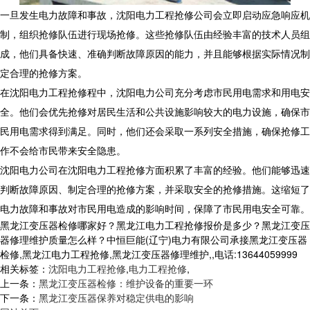
一旦发生电力故障和事故，沈阳电力工程抢修公司会立即启动应急响应机
制，组织抢修队伍进行现场抢修。这些抢修队伍由经验丰富的技术人员组
成，他们具备快速、准确判断故障原因的能力，并且能够根据实际情况制
定合理的抢修方案。
在沈阳电力工程抢修程中，沈阳电力公司充分考虑市民用电需求和用电安
全。他们会优先抢修对居民生活和公共设施影响较大的电力设施，确保市
民用电需求得到满足。同时，他们还会采取一系列安全措施，确保抢修工
作不会给市民带来安全隐患。
沈阳电力公司在沈阳电力工程抢修方面积累了丰富的经验。他们能够迅速
判断故障原因、制定合理的抢修方案，并采取安全的抢修措施。这缩短了
电力故障和事故对市民用电造成的影响时间，保障了市民用电安全可靠。
黑龙江变压器检修哪家好？黑龙江电力工程抢修报价是多少？黑龙江变压
器修理维护质量怎么样？中恒巨能(辽宁)电力有限公司承接黑龙江变压器
检修,黑龙江电力工程抢修,黑龙江变压器修理维护,,电话:13644059999
相关标签：
沈阳电力工程抢修
,
电力工程抢修
,
上一条：
黑龙江变压器检修：维护设备的重要一环
下一条：
黑龙江变压器保养对稳定供电的影响