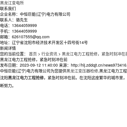
黑龙江变电所
联系我们
企业名称：中恒巨能(辽宁)电力有限公司
联系人：骆先生
电话：13644059999
手机：13644059999
邮箱：626107555@qq.com
地址：辽宁省沈阳市经济技术开发区十四号街14号
新闻详情
您的当前位置：
首页
>
行业资讯
>
黑龙江电力工程抢修，紧急时刻冲在
黑龙江电力工程抢修，紧急时刻冲在前
发布日期：
2023-09-12 11:40:00
来源：
http://hlj.zddqjt.cn/news973416
中恒巨能(辽宁)电力有限公司为您提供
黑龙江变压器检修
,黑龙江电力工
沈阳
黑龙江电力工程抢修
，紧急时刻冲在前。在沈阳这座繁华的城市里，
断努力。