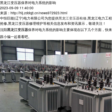
黑龙江变压器保养对电力系统的影响
2023-09-09 11:40:00
来源：http://hlj.zddqjt.cn/news972923.html
中恒巨能(辽宁)电力有限公司为您提供
黑龙江变压器检修
,黑龙江电力工程
抢修,黑龙江变压器修理维护等相关信息发布和资讯展示，敬请关注！
沈阳
黑龙江变压器
保养对电力系统的影响主要体现在以下几个方面，快来
跟小编一起看看吧。